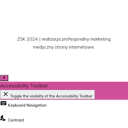
ZSK 2024 | realizacja profesjonalny marketing
medyczny strony internetowe.
Accessibility Toolbar
close
Toggle the visibility of the Accessibility Toolbar
keyboard
Keyboard Navigation
nights_stay
Contrast