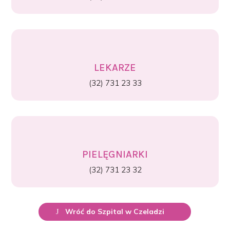
LEKARZE
(32) 731 23 33
PIELĘGNIARKI
(32) 731 23 32
Wróć do Szpital w Czeladzi