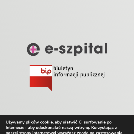
Używamy plików cookie, aby ułatwić Ci surfowanie po
ZSK 2024 | realizacja profesjonalny marketing medyczny
Internecie i aby udoskonalać naszą witrynę. Korzystając z
strony internetowe.
naszej strony internetowej wyrażasz zgodę na zastosowanie