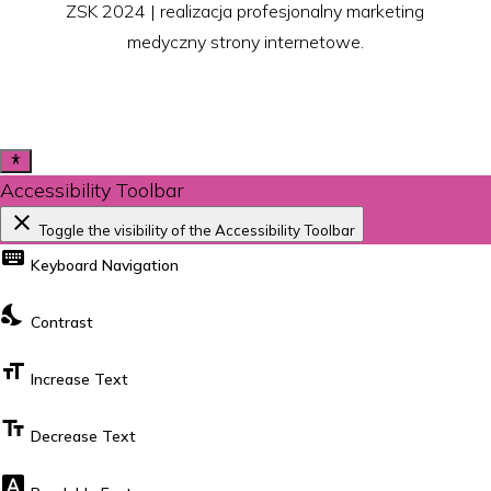
ZSK 2024 | realizacja profesjonalny marketing
medyczny strony internetowe.
Accessibility Toolbar
close
Toggle the visibility of the Accessibility Toolbar
keyboard
Keyboard Navigation
nights_stay
Contrast
format_size
Increase Text
text_fields
Decrease Text
font_download